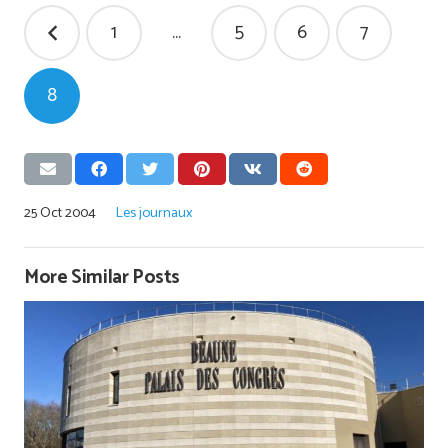
Pagination
1
…
5
6
7
des
publications
8
25 Oct 2004
Les journaux
More Similar Posts