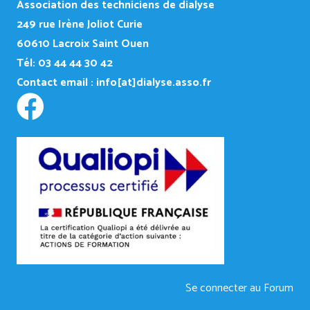
Association des techniciens de dialyse
249
rue Irène Joliot Curie
60610 Lacroix Saint Ouen
Tél: 03 44 44 30 42
Contact email :
info[at]dialyse.asso.fr
Se connecter au Forum