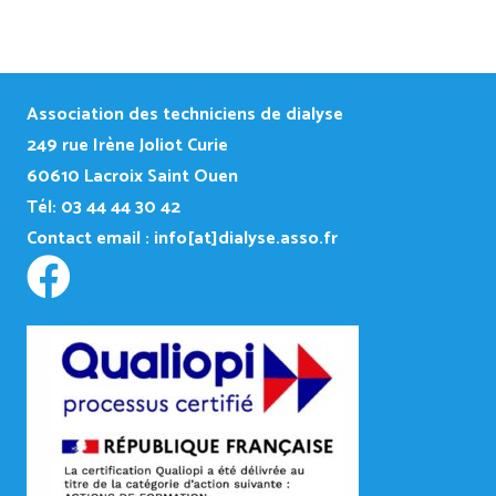
Association des techniciens de dialyse
249
rue Irène Joliot Curie
60610 Lacroix Saint Ouen
Tél: 03 44 44 30 42
Contact email :
info[at]dialyse.asso.fr