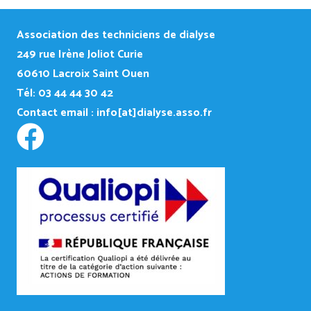
Association des techniciens de dialyse
249
rue Irène Joliot Curie
60610 Lacroix Saint Ouen
Tél: 03 44 44 30 42
Contact email :
info[at]dialyse.asso.fr