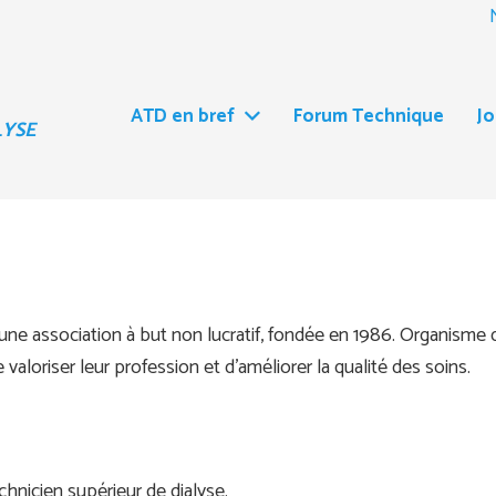
ATD en bref
Forum Technique
J
LYSE
une association à but non lucratif, fondée en 1986. Organisme
 valoriser leur profession et d’améliorer la qualité des soins.
nicien supérieur de dialyse.