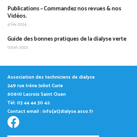
Publications – Commandez nos revues & nos
Vidéos.
4 Fév 2024
Guide des bonnes pratiques de la dialyse verte
13 Juin 2023
Association des techniciens de dialyse
249
rue Irène Joliot Curie
60610 Lacroix Saint Ouen
Tél: 03 44 44 30 42
Contact email :
info[at]dialyse.asso.fr