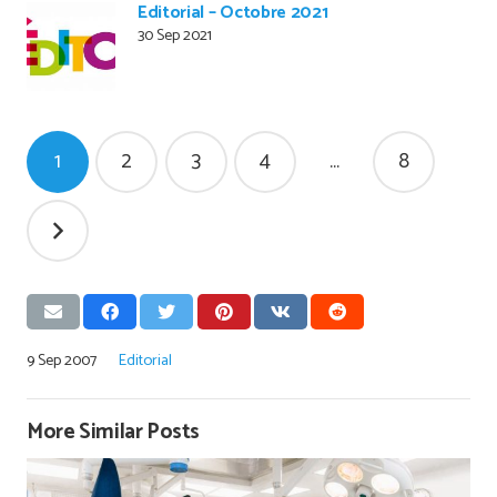
Editorial – Octobre 2021
30 Sep 2021
Pagination
1
2
3
4
…
8
des
publications
9 Sep 2007
Editorial
More Similar Posts