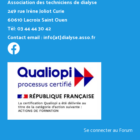
Association des techniciens de dialyse
249
rue Irène Joliot Curie
60610 Lacroix Saint Ouen
Tél: 03 44 44 30 42
Contact email :
info[at]dialyse.asso.fr
Se connecter au Forum