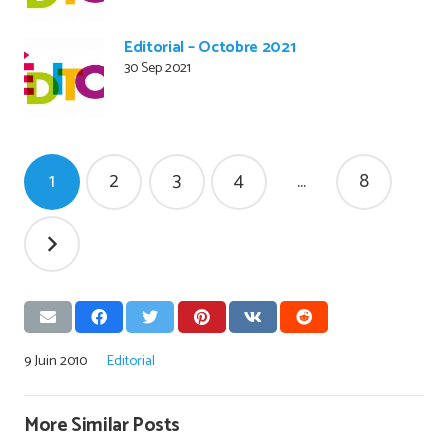
Editorial – Octobre 2021
30 Sep 2021
Pagination
1
2
3
4
…
8
des
publications
9 Juin 2010
Editorial
More Similar Posts