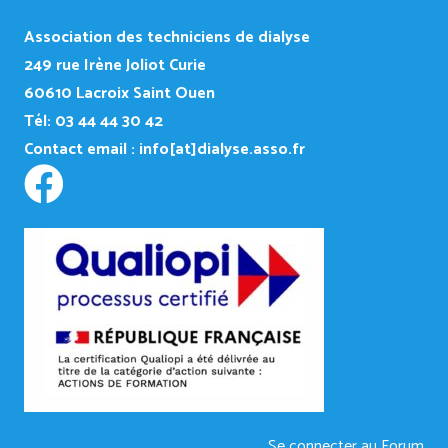
Association des techniciens de dialyse
249
rue Irène Joliot Curie
60610 Lacroix Saint Ouen
Tél: 03 44 44 30 42
Contact email :
info[at]dialyse.asso.fr
Se connecter au Forum