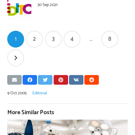
30 Sep 2021
Pagination
1
2
3
4
…
8
des
publications
9 Oct 2005
Editorial
More Similar Posts