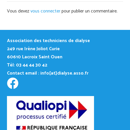
Vous devez
vous connecter
pour publier un commentaire.
Association des techniciens de dialyse
249
rue Irène Joliot Curie
60610 Lacroix Saint Ouen
Tél: 03 44 44 30 42
Contact email :
info[at]dialyse.asso.fr