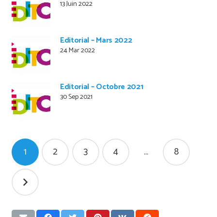
13 Juin 2022
Editorial – Mars 2022
24 Mar 2022
Editorial – Octobre 2021
30 Sep 2021
Pagination
1
2
3
4
…
8
des
publications