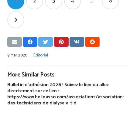
1
2
3
4
…
8
des
publications
9 Mar 2020
Editorial
More Similar Posts
Bulletin d’adhésion 2026 ! Suivez le lien ou allez
directement sur ce lien :
https://www.helloasso.com/associations/association-
des-techniciens-de-dialyse-a-t-d