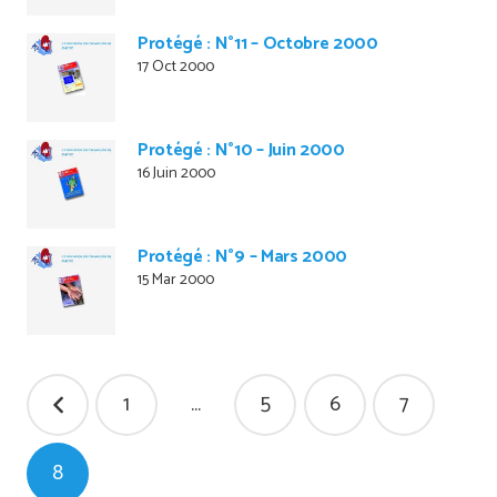
Protégé : N°11 – Octobre 2000
17 Oct 2000
Protégé : N°10 – Juin 2000
16 Juin 2000
Protégé : N°9 – Mars 2000
15 Mar 2000
Pagination
1
…
5
6
7
des
publications
8