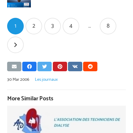
Pagination
1
2
3
4
…
8
des
publications
30 Mar 2006
Les journaux
More Similar Posts