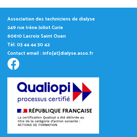
Association des techniciens de dialyse
249
rue Irène Joliot Curie
60610 Lacroix Saint Ouen
Tél: 03 44 44 30 42
Contact email :
info[at]dialyse.asso.fr