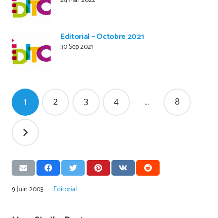
24 Mar 2022
Editorial – Octobre 2021
30 Sep 2021
Pagination
1
2
3
4
…
8
des
publications
9 Juin 2003
Editorial