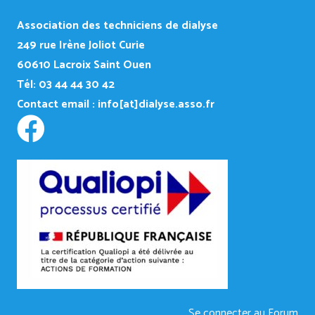
Association des techniciens de dialyse
249
rue Irène Joliot Curie
60610 Lacroix Saint Ouen
Tél: 03 44 44 30 42
Contact email :
info[at]dialyse.asso.fr
Se connecter au Forum