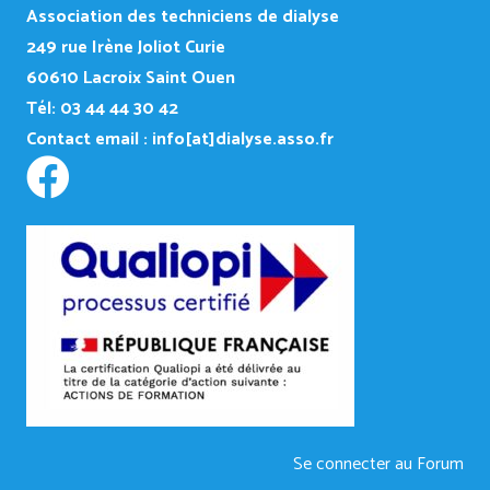
Association des techniciens de dialyse
249
rue Irène Joliot Curie
60610 Lacroix Saint Ouen
Tél: 03 44 44 30 42
Contact email :
info[at]dialyse.asso.fr
Se connecter au Forum