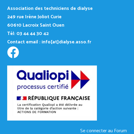
Association des techniciens de dialyse
249
rue Irène Joliot Curie
60610 Lacroix Saint Ouen
Tél: 03 44 44 30 42
Contact email :
info[at]dialyse.asso.fr
Se connecter au Forum