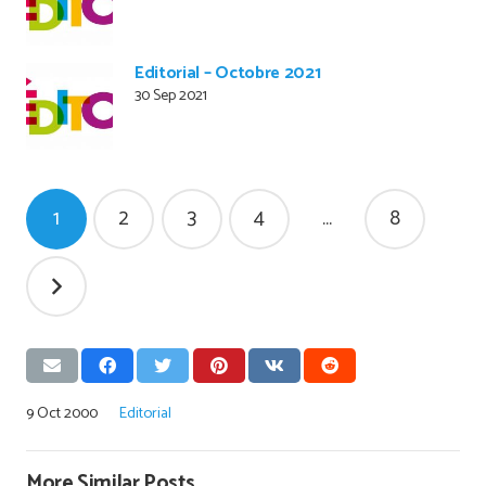
Editorial – Octobre 2021
30 Sep 2021
Pagination
1
2
3
4
…
8
des
publications
9 Oct 2000
Editorial
More Similar Posts