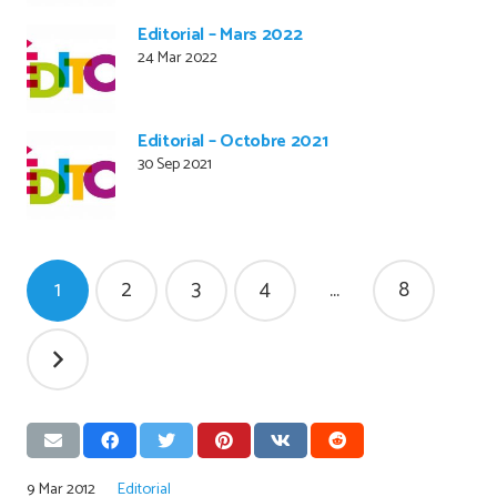
Editorial – Mars 2022
24 Mar 2022
Editorial – Octobre 2021
30 Sep 2021
Pagination
1
2
3
4
…
8
des
publications
9 Mar 2012
Editorial