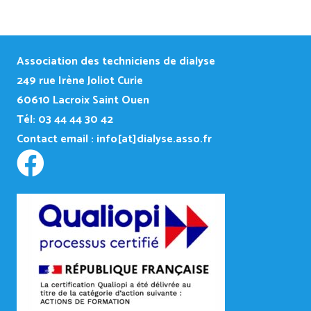
Association des techniciens de dialyse
249
rue Irène Joliot Curie
60610 Lacroix Saint Ouen
Tél: 03 44 44 30 42
Contact email :
info[at]dialyse.asso.fr