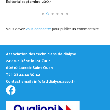
Editorial septembre 2007
Vous devez
vous connecter
pour publier un commentaire.
Association des techniciens de dialyse
249
rue Irène Joliot Curie
60610 Lacroix Saint Ouen
Tél: 03 44 44 30 42
Contact email :
info[at]dialyse.asso.fr