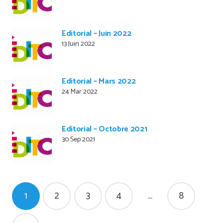
Editorial – Juin 2022
13 Juin 2022
Editorial – Mars 2022
24 Mar 2022
Editorial – Octobre 2021
30 Sep 2021
Pagination
1
2
3
4
…
8
des
publications