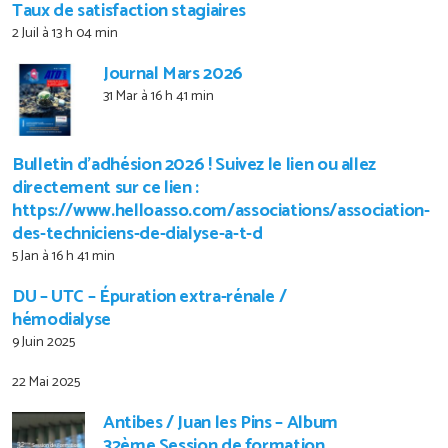
Taux de satisfaction stagiaires
2 Juil à 13 h 04 min
Journal Mars 2026
31 Mar à 16 h 41 min
Bulletin d’adhésion 2026 ! Suivez le lien ou allez
directement sur ce lien :
https://www.helloasso.com/associations/association-
des-techniciens-de-dialyse-a-t-d
5 Jan à 16 h 41 min
DU – UTC – Épuration extra-rénale /
hémodialyse
9 Juin 2025
22 Mai 2025
Antibes / Juan les Pins – Album
32ème Session de formation