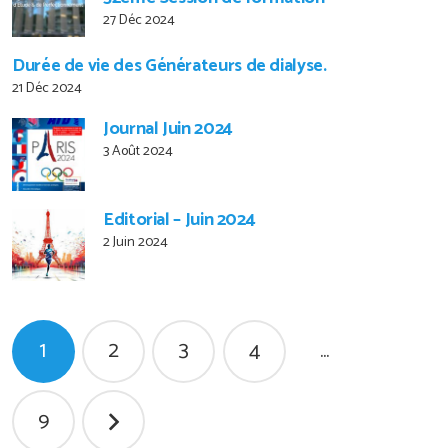
27 Déc 2024
Durée de vie des Générateurs de dialyse.
21 Déc 2024
Journal Juin 2024
3 Août 2024
Editorial – Juin 2024
2 Juin 2024
Pagination
1
2
3
4
…
des
publications
9