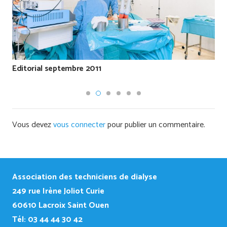
Editorial septembre 2011
Vous devez
vous connecter
pour publier un commentaire.
Association des techniciens de dialyse
249
rue Irène Joliot Curie
60610 Lacroix Saint Ouen
Tél: 03 44 44 30 42