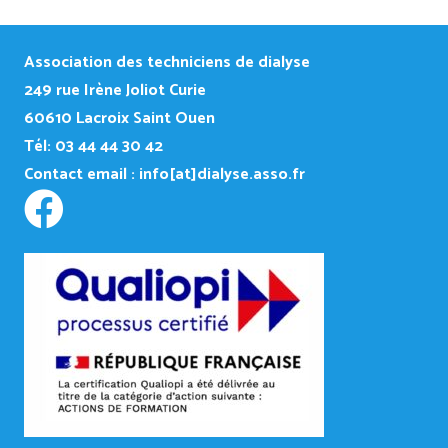
Association des techniciens de dialyse
249
rue Irène Joliot Curie
60610 Lacroix Saint Ouen
Tél: 03 44 44 30 42
Contact email :
info[at]dialyse.asso.fr