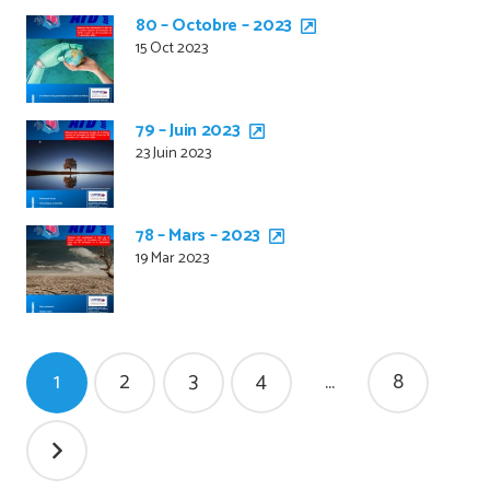
80 – Octobre – 2023
15 Oct 2023
79 – Juin 2023
23 Juin 2023
78 – Mars – 2023
19 Mar 2023
Pagination
1
2
3
4
…
8
des
publications