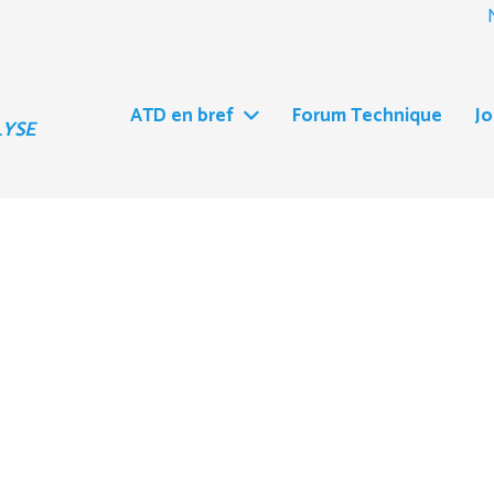
ATD en bref
Forum Technique
J
LYSE