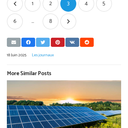
1
2
3
4
5
des
publications
6
…
8
18 Juin 2025
Les journaux
More Similar Posts