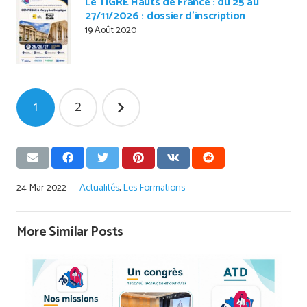
Le TIGRE Hauts de France : du 25 au
27/11/2026 : dossier d’inscription
19 Août 2020
Pagination
1
2
des
publications
24 Mar 2022
Actualités
,
Les Formations
More Similar Posts