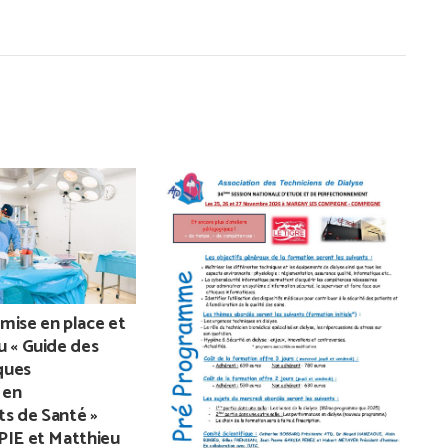
mise en place et
S
u « Guide des
2
ques
U
 en
s de Santé »
PIE et Matthieu