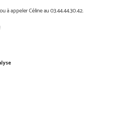
ou à appeler Céline au 03.44.44.30.42.
!
alyse