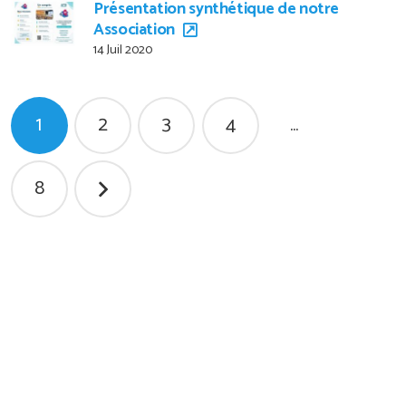
Présentation synthétique de notre
Association
14 Juil 2020
Pagination
1
2
3
4
…
des
publications
8