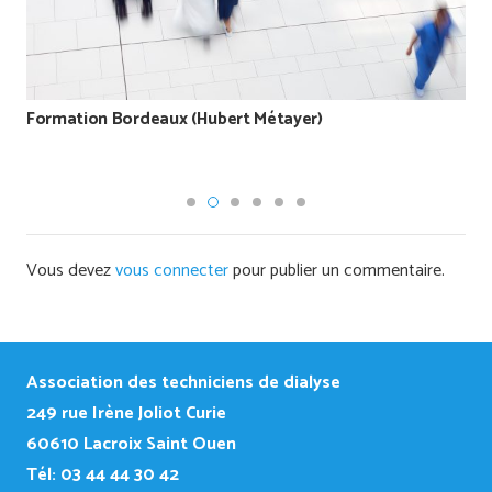
Un technicien de dialyse en mission humanitaire pour
créer un centre de dialyse (Jean Pierre Garcia Perez)
Vous devez
vous connecter
pour publier un commentaire.
Association des techniciens de dialyse
249
rue Irène Joliot Curie
60610 Lacroix Saint Ouen
Tél: 03 44 44 30 42