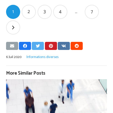
Pagination
1
2
3
4
…
7
des
publications
6 Juil 2020
Informations diverses
More Similar Posts