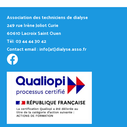
Association des techniciens de dialyse
249
rue Irène Joliot Curie
60610 Lacroix Saint Ouen
Tél: 03 44 44 30 42
Contact email :
info[at]dialyse.asso.fr