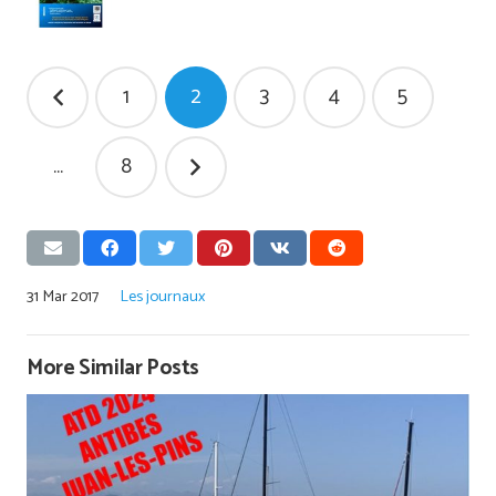
Pagination
1
2
3
4
5
des
publications
…
8
31 Mar 2017
Les journaux
More Similar Posts