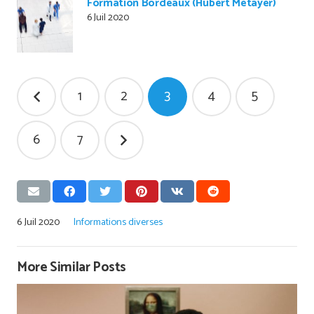
Formation Bordeaux (Hubert Métayer)
6 Juil 2020
Pagination
1
2
3
4
5
des
publications
6
7
6 Juil 2020
Informations diverses
More Similar Posts