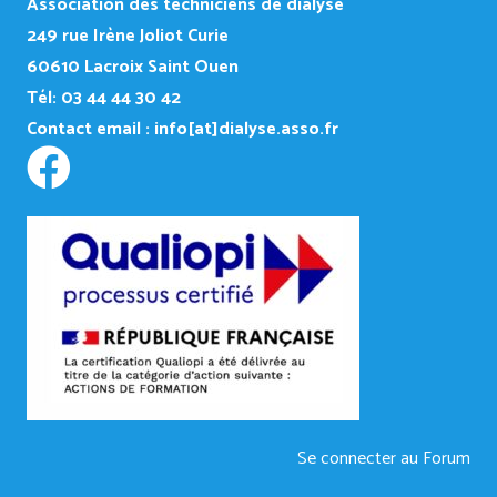
Association des techniciens de dialyse
249
rue Irène Joliot Curie
60610 Lacroix Saint Ouen
Tél: 03 44 44 30 42
Contact email :
info[at]dialyse.asso.fr
Se connecter au Forum