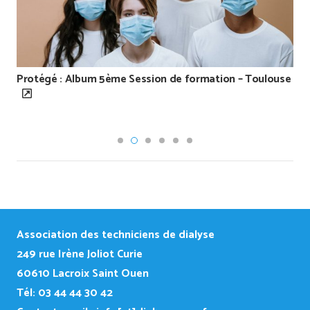
Protégé : Album 5ème Session de formation – Toulouse
Association des techniciens de dialyse
249
rue Irène Joliot Curie
60610 Lacroix Saint Ouen
Tél: 03 44 44 30 42