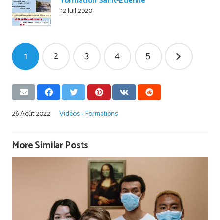
formation Saint-Etienne
12 Juil 2020
Pagination
1
2
3
4
5
des
publications
26 Août 2022
Vidéos - Formations
More Similar Posts