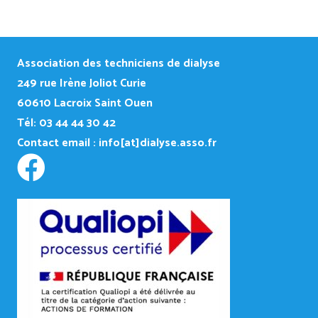
Association des techniciens de dialyse
249
rue Irène Joliot Curie
60610 Lacroix Saint Ouen
Tél: 03 44 44 30 42
Contact email :
info[at]dialyse.asso.fr