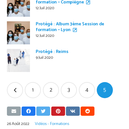
formation – Compiègne
12 Juil 2020
Protégé : Album 3ème Session de
formation – Lyon
12 Juil 2020
Protégé : Reims
9 Juil 2020
Pagination
1
2
3
4
5
des
publications
26 Août 2022
Vidéos - Formations