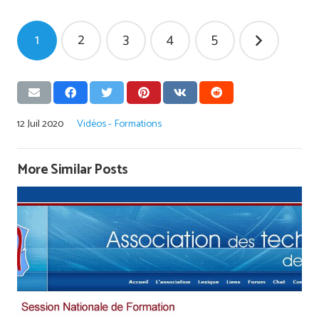
Pagination
1
2
3
4
5
des
publications
12 Juil 2020
Vidéos - Formations
More Similar Posts