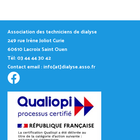
Association des techniciens de dialyse
249
rue Irène Joliot Curie
60610 Lacroix Saint Ouen
Tél: 03 44 44 30 42
Contact email :
info[at]dialyse.asso.fr