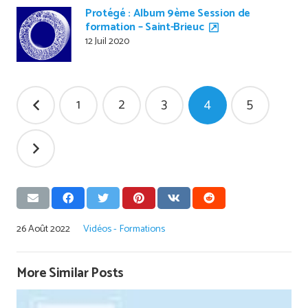
Protégé : Album 9ème Session de
formation – Saint-Brieuc
12 Juil 2020
Pagination
1
2
3
4
5
des
publications
26 Août 2022
Vidéos - Formations
More Similar Posts