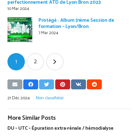
perfectionnement ATD de Lyon Bron 2023
10 Mar 2024
Protégé : Album 31ème Session de
formation – Lyon/Bron
7 Mar 2024
Pagination
1
2
des
publications
21 Déc 2024
Non classifié(e)
More Similar Posts
DU – UTC – Épuration extra-rénale / hémodialyse