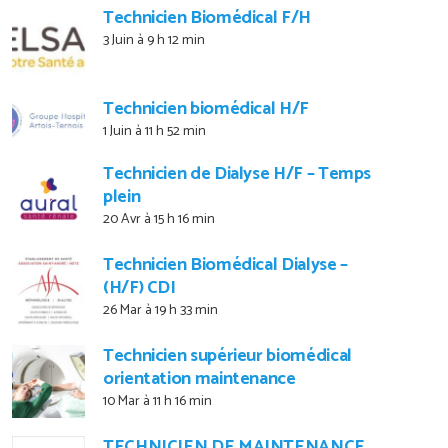
Technicien Biomédical F/H
3 Juin à 9 h 12 min
Technicien biomédical H/F
1 Juin à 11 h 52 min
Technicien de Dialyse H/F – Temps
plein
20 Avr à 15 h 16 min
Technicien Biomédical Dialyse –
(H/F) CDI
26 Mar à 19 h 33 min
Technicien supérieur biomédical
orientation maintenance
10 Mar à 11 h 16 min
TECHNICIEN DE MAINTENANCE