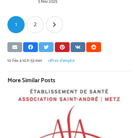
5 Nov 2025
Pagination
1
2
des
publications
10 Fév à 10 h 53 min
offres d'emploi
More Similar Posts