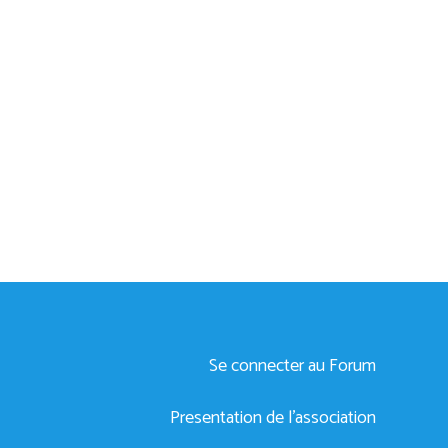
résentation synthétique de
otre Association
Se connecter au Forum
Presentation de l’association