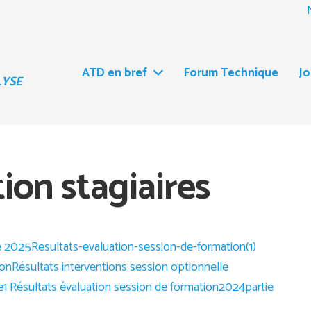
ATD en bref
Forum Technique
J
LYSE
ion stagiaires
le 2025
Resultats-evaluation-session-de-formation(1)
ion
Résultats interventions session optionnelle
ie1 Résultats évaluation session de formation2024partie