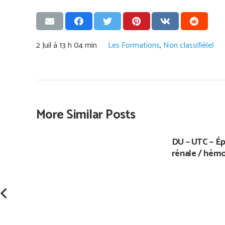
2 Juil à 13 h 04 min
Les Formations
,
Non classifié(e)
More Similar Posts
DU – UTC – Ép
rénale / hémo