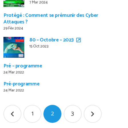
7 Mar 2024
Protégé : Comment se prémunir des Cyber
Attaques ?
29 Fév 2024
80 – Octobre – 2023
15 Oct 2023
Pré – programme
24 Mar 2022
Pré-programme
24 Mar 2022
Pagination
1
2
3
des