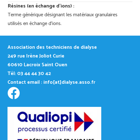
Résines (en échange d'ions) :
Terme générique désignant les matériaux granulaires
utilisés en échange d'ions.
Association des techniciens de dialyse
249
rue Irène Joliot Curie
60610 Lacroix Saint Ouen
Tél: 03 44 44 30 42
Contact email :
info[at]dialyse.asso.fr