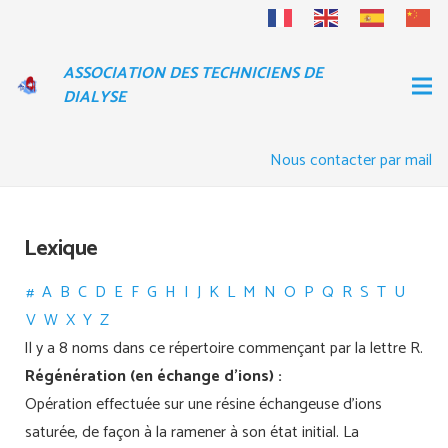
ASSOCIATION DES TECHNICIENS DE
DIALYSE
Nous contacter par mail
Lexique
#
A
B
C
D
E
F
G
H
I
J
K
L
M
N
O
P
Q
R
S
T
U
V
W
X
Y
Z
Il y a 8 noms dans ce répertoire commençant par la lettre R.
Régénération (en échange d'ions) :
Opération effectuée sur une résine échangeuse d'ions
saturée, de façon à la ramener à son état initial. La