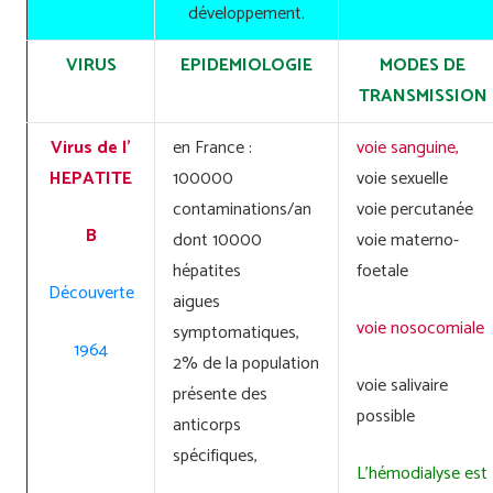
développement.
VIRUS
EPIDEMIOLOGIE
MODES DE
TRANSMISSION
Virus de l’
en France :
voie sanguine,
HEPATITE
100000
voie sexuelle
contaminations/an
voie percutanée
B
dont 10000
voie materno-
hépatites
foetale
Découverte
aigues
voie nosocomiale
symptomatiques,
1964
2% de la population
voie salivaire
présente des
possible
anticorps
spécifiques,
L’hémodialyse est