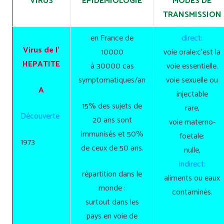
VIRUS
EPIDEMIOLOGIE
MODES DE
TRANSMISSION
en France de
direct:
Virus de l’
10000
voie orale:c’est la
HEPATITE
à 30000 cas
voie essentielle.
symptomatiques/an
voie sexuelle ou
A
injectable
15% des sujets de
rare,
Découverte
20 ans sont
voie materno-
immunisés et 50%
foetale:
1973
de ceux de 50 ans.
nulle,
indirect:
répartition dans le
aliments ou eaux
monde :
contaminés.
surtout dans les
pays en voie de