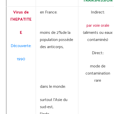
TRANSMISSION
Virus de
en France:
Indirect:
l’HEPATITE
par voie orale
E
moins de 2%de la
(aliments ou eaux
population posséde
contaminés)
Découverte:
des anticorps,
Direct::
1990
mode de
contamination
rare
dans le monde:
surtout l’Asie du
sud-est,