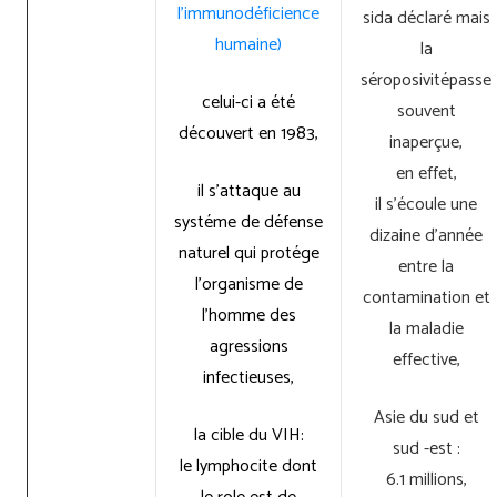
l’immunodéficience
sida déclaré mais
humaine)
la
séroposivitépasse
celui-ci a été
souvent
découvert en 1983,
inaperçue,
en effet,
il s’attaque au
il s’écoule une
systéme de défense
dizaine d’année
naturel qui protége
entre la
l’organisme de
contamination et
l’homme des
la maladie
agressions
effective,
infectieuses,
Asie du sud et
la cible du VIH:
sud -est :
le lymphocite dont
6.1 millions,