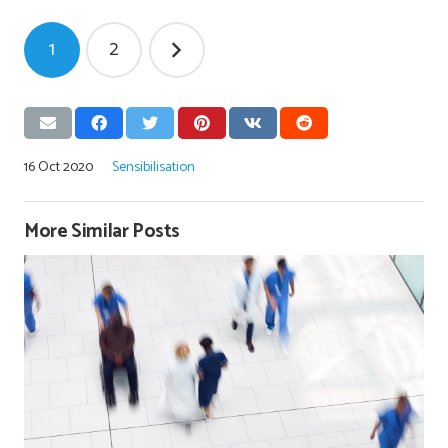
Pagination
1
2
des
publications
16 Oct 2020
Sensibilisation
More Similar Posts