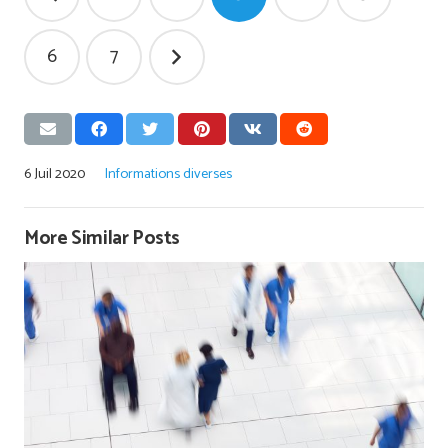
des
publications
6
7
6 Juil 2020
Informations diverses
More Similar Posts