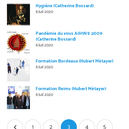
Hygiène (Catherine Bossard)
6 Juil 2020
Pandémie du virus A(H1N1) 2009
(Catherine Bossard)
6 Juil 2020
Formation Bordeaux (Hubert Métayer)
6 Juil 2020
Formation Reims (Hubert Métayer)
6 Juil 2020
Pagination
1
2
3
4
5