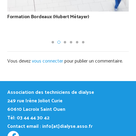
Formation Bordeaux (Hubert Métayer)
Vous devez
vous connecter
pour publier un commentaire.
Association des techniciens de dialyse
249
rue Irène Joliot Curie
60610 Lacroix Saint Ouen
Tél: 03 44 44 30 42
Contact email :
info[at]dialyse.asso.fr