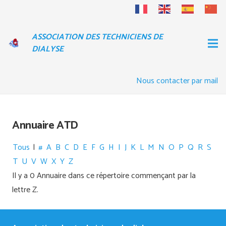
ASSOCIATION DES TECHNICIENS DE
DIALYSE
Nous contacter par mail
Annuaire ATD
Tous
|
#
A
B
C
D
E
F
G
H
I
J
K
L
M
N
O
P
Q
R
S
T
U
V
W
X
Y
Z
Il y a 0 Annuaire dans ce répertoire commençant par la
lettre Z.