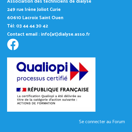
Association des techniciens de dialyse
249
rue Irène Joliot Curie
60610 Lacroix Saint Ouen
Tél: 03 44 44 30 42
Contact email :
info[at]dialyse.asso.fr
Se connecter au Forum