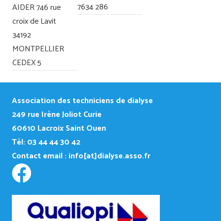
7634 286
AIDER 746 rue
croix de Lavit
34192
MONTPELLIER
CEDEX 5
Association des techniciens de dialyse
249
rue Irène Joliot Curie
60610 Lacroix Saint Ouen
Tél: 03 44 44 30 42
Contact email :
info[at]dialyse.asso.fr