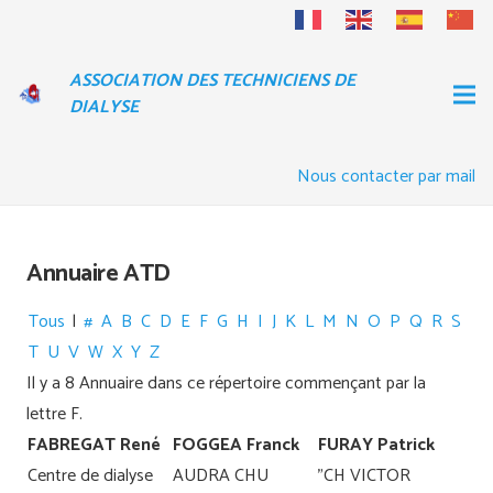
ASSOCIATION DES TECHNICIENS DE
DIALYSE
Nous contacter par mail
Annuaire ATD
Tous
|
#
A
B
C
D
E
F
G
H
I
J
K
L
M
N
O
P
Q
R
S
T
U
V
W
X
Y
Z
Il y a 8 Annuaire dans ce répertoire commençant par la
lettre F.
FABREGAT René
FOGGEA Franck
FURAY Patrick
Centre de dialyse
AUDRA CHU
"CH VICTOR