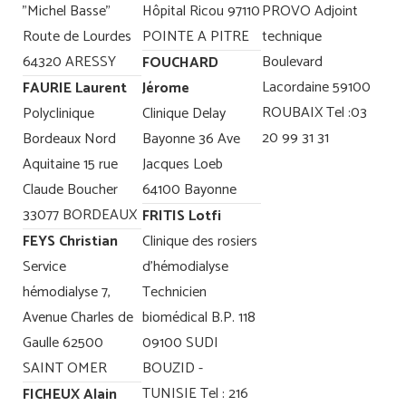
"Michel Basse"
Hôpital Ricou 97110
PROVO Adjoint
Route de Lourdes
POINTE A PITRE
technique
64320 ARESSY
Boulevard
FOUCHARD
Lacordaine 59100
FAURIE Laurent
Jérome
ROUBAIX Tel :03
Polyclinique
Clinique Delay
20 99 31 31
Bordeaux Nord
Bayonne 36 Ave
Aquitaine 15 rue
Jacques Loeb
Claude Boucher
64100 Bayonne
33077 BORDEAUX
FRITIS Lotfi
FEYS Christian
Clinique des rosiers
Service
d'hémodialyse
hémodialyse 7,
Technicien
Avenue Charles de
biomédical B.P. 118
Gaulle 62500
09100 SUDI
SAINT OMER
BOUZID -
TUNISIE Tel : 216
FICHEUX Alain