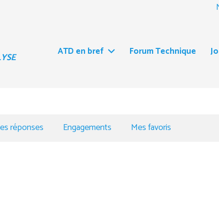
ATD en bref
Forum Technique
J
LYSE
es réponses
Engagements
Mes favoris