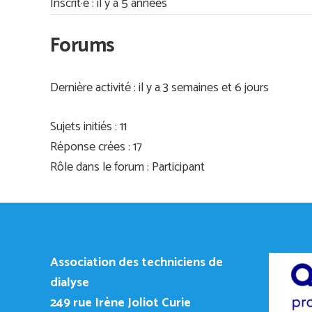
Inscrit·e : il y a 5 années
Forums
Dernière activité : il y a 3 semaines et 6 jours
Sujets initiés : 11
Réponse crées : 17
Rôle dans le forum : Participant
Association des techniciens de
dialyse
249
rue Irène Joliot Curie