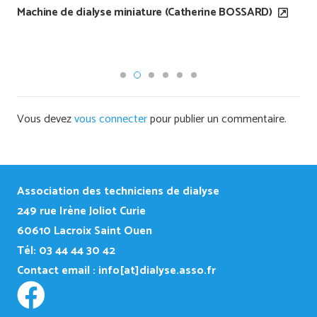
Rapport de stage 9ème session de saint Brieuc ( Julie
GICQUIAUD)
Vous devez
vous connecter
pour publier un commentaire.
Association des techniciens de dialyse
249
rue Irène Joliot Curie
60610 Lacroix Saint Ouen
Tél: 03 44 44 30 42
Contact email :
info[at]dialyse.asso.fr