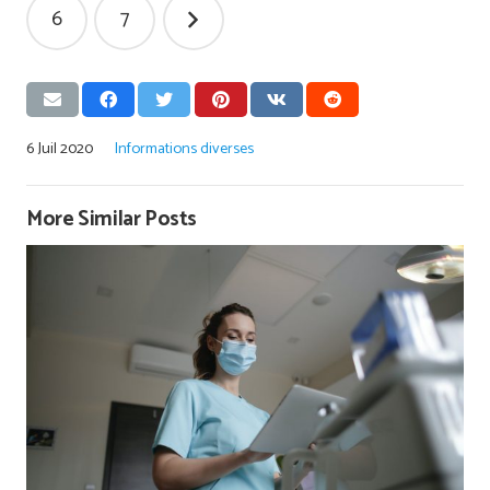
publications
6
7
6 Juil 2020
Informations diverses
More Similar Posts