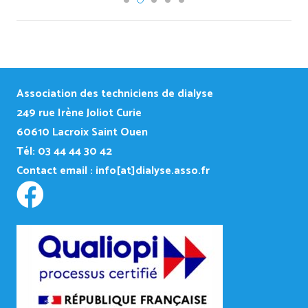
Association des techniciens de dialyse
249
rue Irène Joliot Curie
60610 Lacroix Saint Ouen
Tél: 03 44 44 30 42
Contact email :
info[at]dialyse.asso.fr